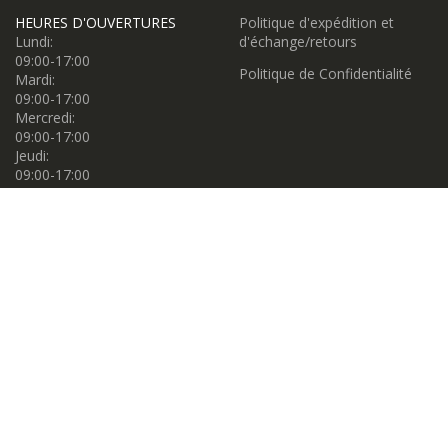
HEURES D'OUVERTURES
Politique d'expédition et
Lundi:
d'échange/retours
09:00-17:00
Politique de Confidentialité
Mardi:
09:00-17:00
Mercredi:
09:00-17:00
Jeudi:
09:00-17:00
Vendredi:
09:00-17:00
Samedi:
09:00-17:00
Dimanche:
11:00-16:00
Propulsé par