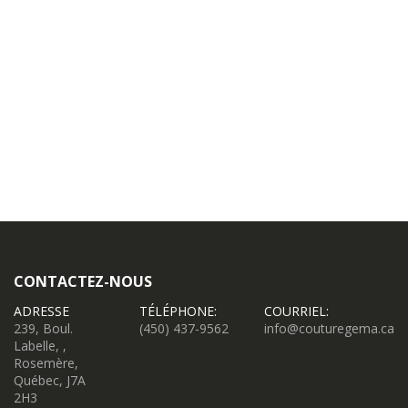
CONTACTEZ-NOUS
ADRESSE
TÉLÉPHONE:
COURRIEL:
239, Boul.
(450) 437-9562
info@couturegema.ca
Labelle, ,
Rosemère,
Québec, J7A
2H3