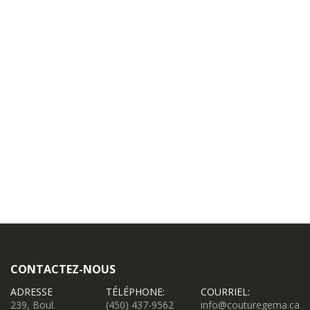
CONTACTEZ-NOUS
ADRESSE
TÉLÉPHONE:
COURRIEL:
239, Boul.
(450) 437-9562
info@couturegema.ca