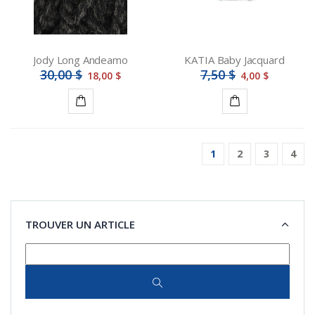
Jody Long Andeamo
KATIA Baby Jacquard
30,00 $
7,50 $
18,00 $
4,00 $
Ajouter
Ajouter
au
au
1
2
3
4
panier
panier
TROUVER UN ARTICLE