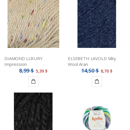
au
panier
DIAMOND LUXURY
ELSEBETH LAVOLD Silky
Impression
Wool Aran
8,99 $
14,50 $
5,39 $
8,70 $
Ajouter
Détails
au
panier