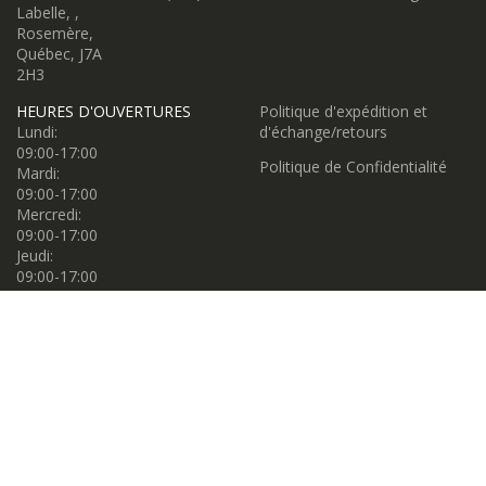
Labelle, ,
Rosemère,
Québec, J7A
2H3
HEURES D'OUVERTURES
Politique d'expédition et
Lundi:
d'échange/retours
09:00-17:00
Politique de Confidentialité
Mardi:
09:00-17:00
Mercredi:
09:00-17:00
Jeudi:
09:00-17:00
Vendredi:
09:00-17:00
Samedi:
09:00-17:00
Dimanche:
11:00-16:00