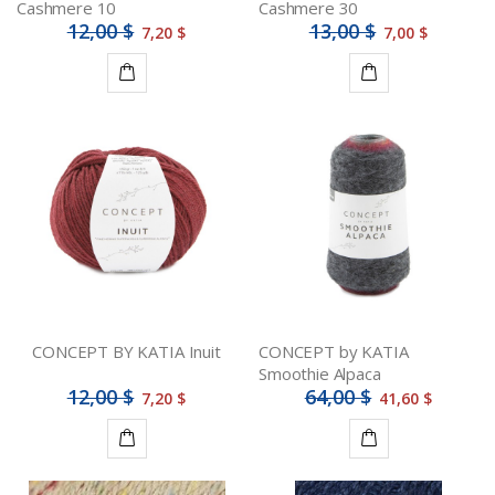
Cashmere 10
Cashmere 30
12,00 $
13,00 $
7,20 $
7,00 $
Ajouter
Détails
au
panier
CONCEPT BY KATIA Inuit
CONCEPT by KATIA
Smoothie Alpaca
12,00 $
64,00 $
7,20 $
41,60 $
Ajouter
Détails