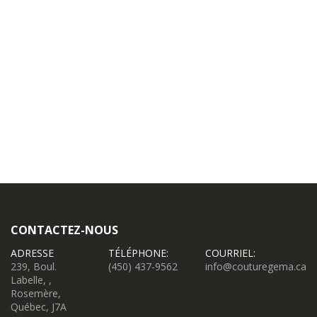
CONTACTEZ-NOUS
ADRESSE
TÉLÉPHONE:
COURRIEL:
239, Boul.
(450) 437-9562
info@couturegema.ca
Labelle, ,
Rosemère,
Québec, J7A