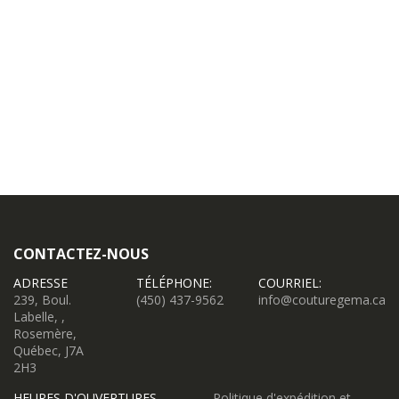
CONTACTEZ-NOUS
ADRESSE
TÉLÉPHONE:
COURRIEL:
239, Boul.
(450) 437-9562
info@couturegema.ca
Labelle, ,
Rosemère,
Québec, J7A
2H3
HEURES D'OUVERTURES
Politique d'expédition et