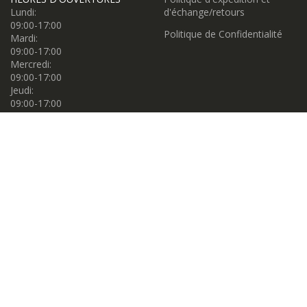
Lundi:
d'échange/retours
09:00-17:00
Politique de Confidentialité
Mardi:
09:00-17:00
Mercredi:
09:00-17:00
Jeudi:
09:00-17:00
Vendredi:
09:00-17:00
Samedi:
09:00-17:00
Dimanche:
11:00-16:00
Propulsé par