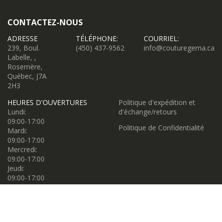
CONTACTEZ-NOUS
ADRESSE
TÉLÉPHONE:
COURRIEL:
239, Boul.
(450) 437-9562
info@couturegema.ca
Labelle, ,
Rosemère,
Québec, J7A
2H3
HEURES D'OUVERTURES
Politique d'expédition et
Lundi:
d'échange/retours
09:00-17:00
Politique de Confidentialité
Mardi:
09:00-17:00
Mercredi:
09:00-17:00
Jeudi:
09:00-17:00
Vendredi:
09:00-17:00
Samedi:
09:00-17:00