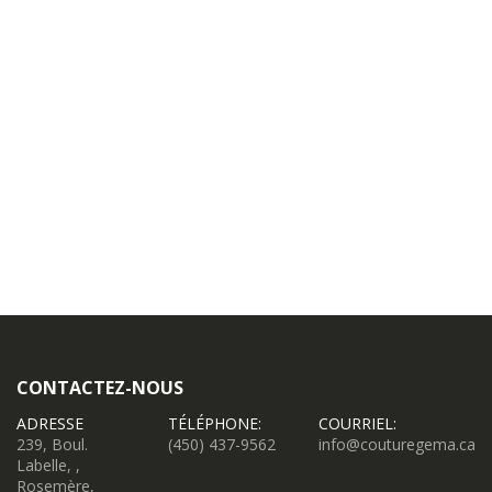
CONTACTEZ-NOUS
ADRESSE
TÉLÉPHONE:
COURRIEL:
239, Boul.
(450) 437-9562
info@couturegema.ca
Labelle, ,
Rosemère,