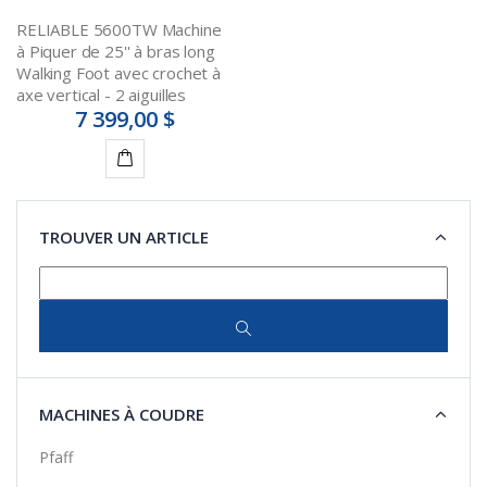
RELIABLE 5600TW Machine
à Piquer de 25'' à bras long
Walking Foot avec crochet à
axe vertical - 2 aiguilles
7 399,00 $
Ajouter
au
TROUVER UN ARTICLE
panier
MACHINES À COUDRE
Pfaff