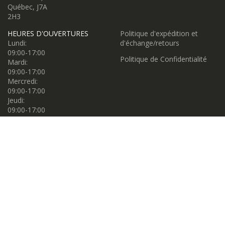
Québec, J7A
2H3
HEURES D'OUVERTURES
Politique d'expédition et
Lundi:
d'échange/retours
09:00-17:00
Politique de Confidentialité
Mardi:
09:00-17:00
Mercredi:
09:00-17:00
Jeudi:
09:00-17:00
Vendredi:
09:00-17:00
Samedi:
09:00-17:00
Dimanche:
11:00-16:00