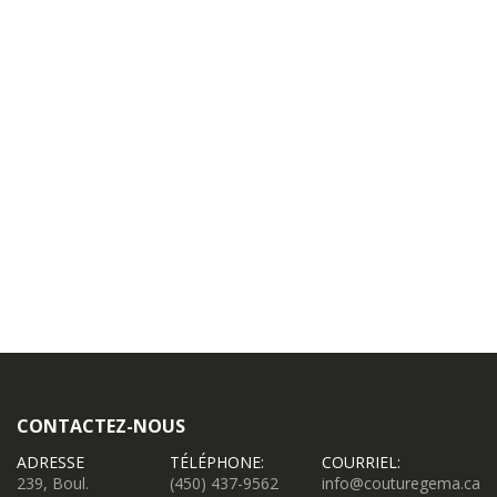
CONTACTEZ-NOUS
ADRESSE
TÉLÉPHONE:
COURRIEL:
239, Boul.
(450) 437-9562
info@couturegema.ca