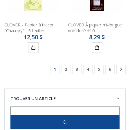
CLOVER - Papier à tracer
CLOVER À piquer mi-longue
″Chacopy″ - 5 feuilles
noir doré #10
12,50 $
8,29 $
Ajouter
Ajouter
au
au
1
2
3
4
5
6
panier
panier
TROUVER UN ARTICLE