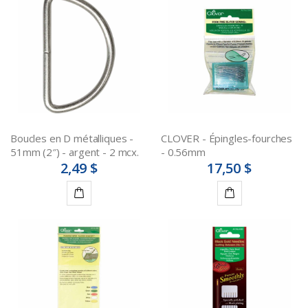
au
au
panier
panier
Boucles en D métalliques -
CLOVER - Épingles-fourches
51mm (2″) - argent - 2 mcx.
- 0.56mm
2,49 $
17,50 $
Ajouter
Ajouter
au
au
panier
panier