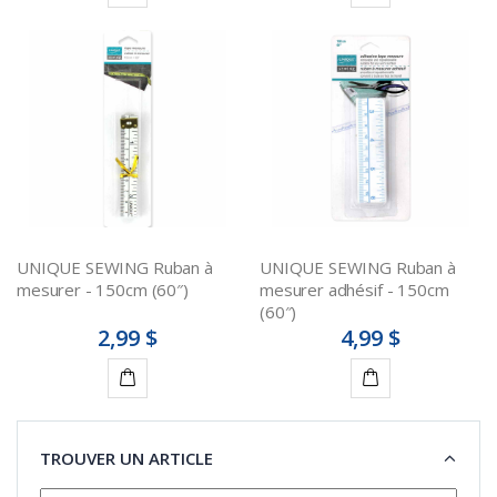
Ajouter
Ajouter
au
au
panier
panier
UNIQUE SEWING Ruban à
UNIQUE SEWING Ruban à
mesurer - 150cm (60″)
mesurer adhésif - 150cm
(60″)
2,99 $
4,99 $
Ajouter
Ajouter
au
au
TROUVER UN ARTICLE
panier
panier