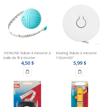
HEMLINE Ruban à mesurer à
Kearing Ruban à mesurer
balle de fil à tricoter
150cm/60''
4,50 $
5,99 $
Ajouter
Ajouter
au
au
panier
panier