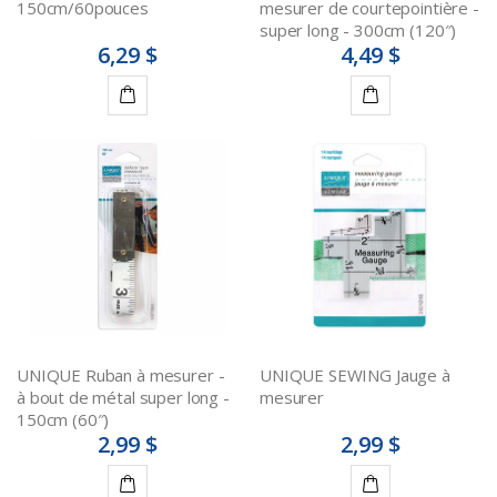
150cm/60pouces
mesurer de courtepointière -
super long - 300cm (120″)
6,29 $
4,49 $
Ajouter
Ajouter
au
au
panier
panier
UNIQUE Ruban à mesurer -
UNIQUE SEWING Jauge à
à bout de métal super long -
mesurer
150cm (60″)
2,99 $
2,99 $