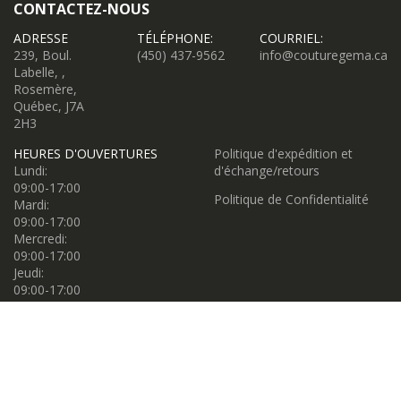
CONTACTEZ-NOUS
ADRESSE
TÉLÉPHONE:
COURRIEL:
239, Boul.
(450) 437-9562
info@couturegema.ca
Labelle, ,
Rosemère,
Québec, J7A
2H3
HEURES D'OUVERTURES
Politique d'expédition et
Lundi:
d'échange/retours
09:00-17:00
Politique de Confidentialité
Mardi:
09:00-17:00
Mercredi:
09:00-17:00
Jeudi:
09:00-17:00
Vendredi:
09:00-17:00
Samedi:
09:00-17:00
Dimanche:
11:00-16:00