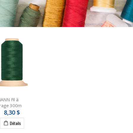
NN Fil à
rage 300m
8,30 $
Détails