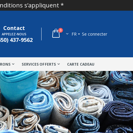
onditions s’appliquent *
Contact
0
FR
Se connecter
APPELEZ-NOUS
450) 437-9562
TRONS
SERVICES OFFERTS
CARTE CADEAU