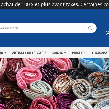
 achat de 100 $ et plus avant taxes. Certaines c
(
ER
ARTICLES DE TRICOT
LAINES
PIÈCES
TISSUS/PA