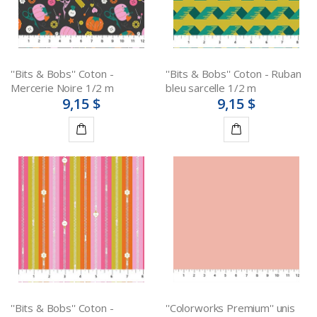
''Bits & Bobs'' Coton -
''Bits & Bobs'' Coton - Ruban
Mercerie Noire 1/2 m
bleu sarcelle 1/2 m
9,15 $
9,15 $
Ajouter
Ajouter
au
au
panier
panier
''Bits & Bobs'' Coton -
''Colorworks Premium'' unis