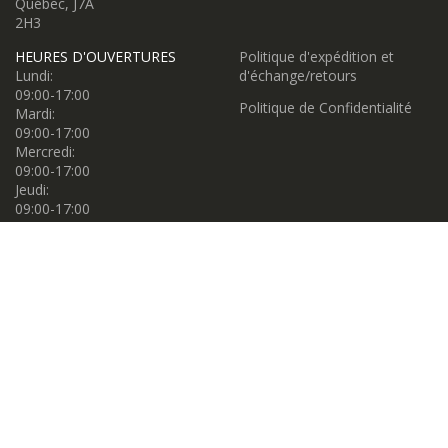
Québec, J7A
2H3
HEURES D'OUVERTURES
Politique d'expédition et
Lundi:
d'échange/retours
09:00-17:00
Politique de Confidentialité
Mardi:
09:00-17:00
Mercredi:
09:00-17:00
Jeudi:
09:00-17:00
Vendredi:
09:00-17:00
Samedi:
09:00-17:00
Dimanche:
11:00-16:00
Propulsé par