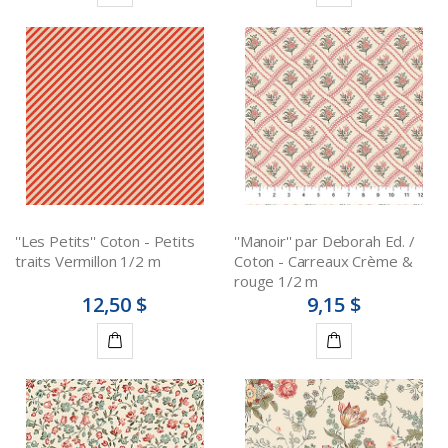
Ajouter
Ajouter
au
au
panier
panier
''Les Petits'' Coton - Petits
''Manoir'' par Deborah Ed. /
traits Vermillon 1/2 m
Coton - Carreaux Crème &
rouge 1/2 m
12,50 $
9,15 $
Ajouter
Ajouter
au
au
panier
panier