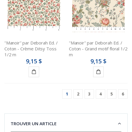
''Manoir'' par Deborah Ed. /
''Manoir'' par Deborah Ed. /
Coton - Crème Ditsy Toss
Coton - Grand motif floral 1/2
1/2 m
m
9,15 $
9,15 $
Ajouter
Ajouter
au
au
1
2
3
4
5
6
panier
panier
TROUVER UN ARTICLE