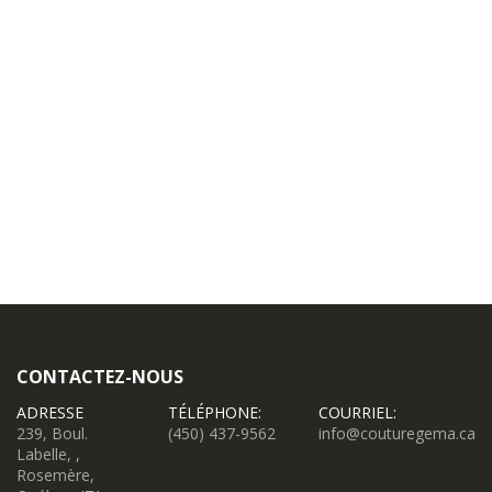
CONTACTEZ-NOUS
ADRESSE
TÉLÉPHONE:
COURRIEL:
239, Boul.
(450) 437-9562
info@couturegema.ca
Labelle, ,
Rosemère,