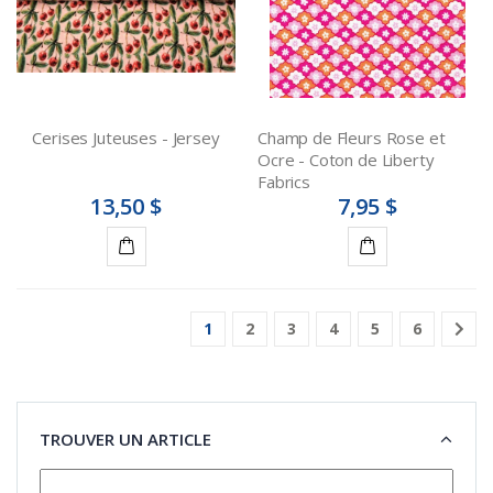
Cerises Juteuses - Jersey
Champ de Fleurs Rose et
Ocre - Coton de Liberty
Fabrics
13,50 $
7,95 $
Ajouter
Ajouter
au
au
1
2
3
4
5
6
panier
panier
TROUVER UN ARTICLE