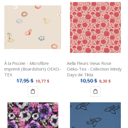
À la Piscine - Microfibre
Aella Fleurs Vieux Rose
imprimé (Boardshort) OEKO-
Oeko-Tex - Collection Windy
TEX
Days de Tilda
17,95 $
10,50 $
10,77 $
6,30 $
Ajouter
Ajouter
au
au
panier
panier