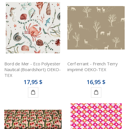
Ajouter
Ajouter
au
au
panier
panier
Bord de Mer - Eco Polyester
Cerf errant - French Terry
Nautical (Boardshort) OEKO-
imprimé OEKO-TEX
TEX
17,95 $
16,95 $
Ajouter
Ajouter
au
au
panier
panier