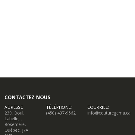
CONTACTEZ-NOUS
ADRESSE
TÉLÉPHONE:
COURRIEL:
239, Boul.
(450) 437-9562
info@couturegema.ca
Labelle, ,
Rosemère,
Québec, J7A