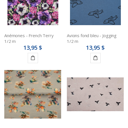
Anémones - French Terry
Avions fond bleu - Jogging
1/2 m
1/2 m
13,95 $
13,95 $
Ajouter
Ajouter
au
au
panier
panier