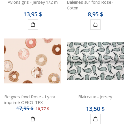
Avions gris - Jersey 1/2 m
Baleines sur fond Rose-
Coton
13,95 $
8,95 $
Ajouter
Ajouter
au
au
panier
panier
Beignes fond Rose - Lycra
Blaireaux - Jersey
imprimé OEKO-TEX
17,95 $
13,50 $
10,77 $