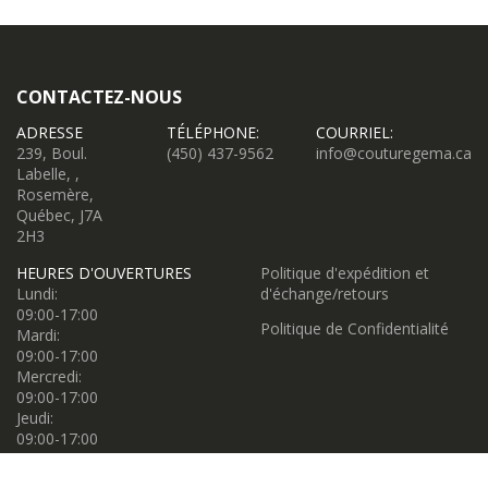
CONTACTEZ-NOUS
ADRESSE
TÉLÉPHONE:
COURRIEL:
239, Boul.
(450) 437-9562
info@couturegema.ca
Labelle, ,
Rosemère,
Québec, J7A
2H3
HEURES D'OUVERTURES
Politique d'expédition et
Lundi:
d'échange/retours
09:00-17:00
Politique de Confidentialité
Mardi:
09:00-17:00
Mercredi:
09:00-17:00
Jeudi:
09:00-17:00
Vendredi:
09:00-17:00