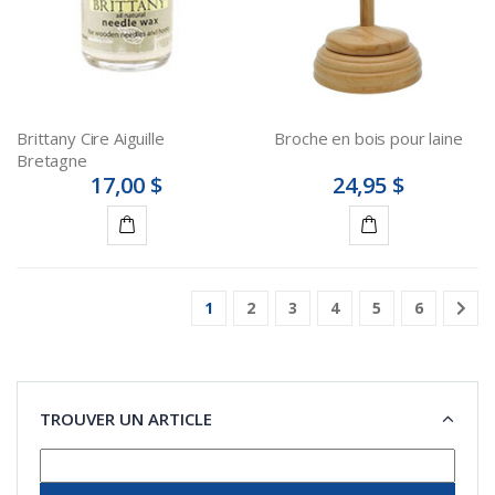
Brittany Cire Aiguille
Broche en bois pour laine
Bretagne
17,00 $
24,95 $
Ajouter
Ajouter
au
au
1
2
3
4
5
6
panier
panier
TROUVER UN ARTICLE