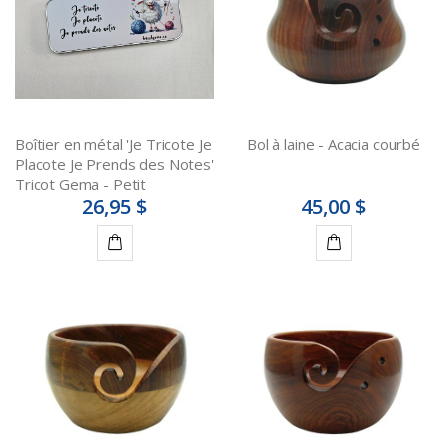
Boîtier en métal 'Je Tricote Je
Bol à laine - Acacia courbé
Placote Je Prends des Notes'
Tricot Gema - Petit
26,95 $
45,00 $
Ajouter
Ajouter
au
au
panier
panier