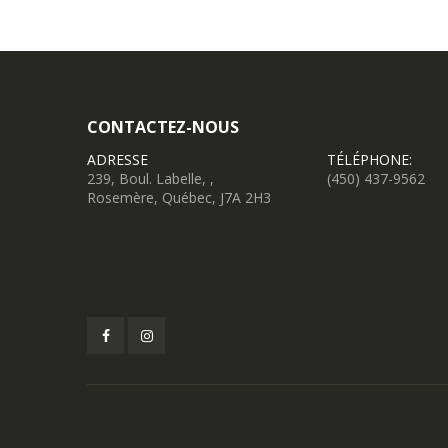
CONTACTEZ-NOUS
ADRESSE
TÉLÉPHONE:
239, Boul. Labelle, ,
(450) 437-9562
Rosemère, Québec, J7A 2H3