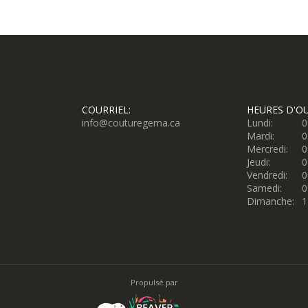
COURRIEL:
HEURES D'O
info@couturegema.ca
Lundi:
0
Mardi:
0
Mercredi:
0
Jeudi:
0
Vendredi:
0
Samedi:
0
Dimanche:
1
Propulsé par