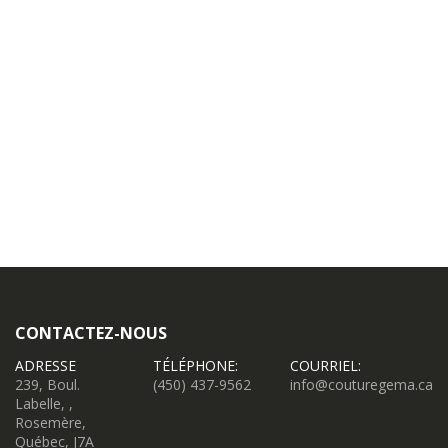
CONTACTEZ-NOUS
ADRESSE
TÉLÉPHONE:
COURRIEL:
239, Boul.
(450) 437-9562
info@couturegema.ca
Labelle, ,
Rosemère,
Québec, J7A