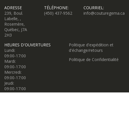
ADRESSE
TÉLÉPHONE:
COURRIEL:
239, Boul.
(450) 437-9562
info@couturegema.ca
Labelle, ,
Rosemère,
Québec, J7A
2H3
HEURES D'OUVERTURES
Politique d'expédition et
Lundi:
d'échange/retours
09:00-17:00
Politique de Confidentialité
Mardi:
09:00-17:00
Mercredi:
09:00-17:00
Jeudi:
09:00-17:00
Vendredi:
09:00-17:00
Samedi:
09:00-17:00
Dimanche:
11:00-16:00