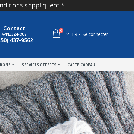
onditions s’appliquent *
Contact
0
FR
Se connecter
APPELEZ-NOUS
450) 437-9562
TRONS
SERVICES OFFERTS
CARTE CADEAU