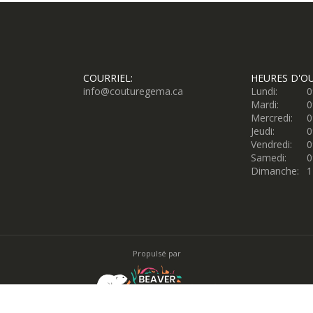
COURRIEL:
HEURES D'O
info@couturegema.ca
Lundi:
0
Mardi:
0
Mercredi:
0
Jeudi:
0
Vendredi:
0
Samedi:
0
Dimanche:
1
Propulsé par