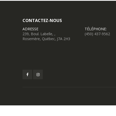
CONTACTEZ-NOUS
ADRESSE
TÉLÉPHONE:
239, Boul. Labelle, ,
(450) 437-9562
Rosemère, Québec, J7A 2H3