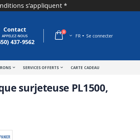
onditions s’appliquent *
Contact
0
FR
Se connecter
APPELEZ-NOUS
450) 437-9562
TRONS
SERVICES OFFERTS
CARTE CADEAU
ue surjeteuse PL1500,
PANIER