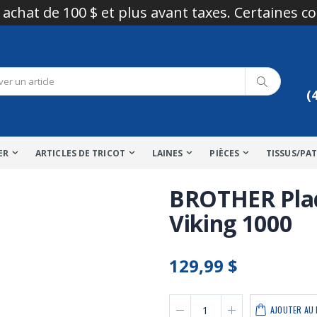
 achat de 100 $ et plus avant taxes. Certaines c
(
ER
ARTICLES DE TRICOT
LAINES
PIÈCES
TISSUS/PA
BROTHER Plaq
Viking 1000
129,99 $
AJOUTER AU 