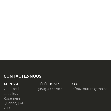
CONTACTEZ-NOUS
ADRESSE
TÉLÉPHONE:
COURRIEL:
239, Boul.
(450) 437-9562
info@couturegema.ca
Labelle, ,
Rosemère,
Québec, J7A
2H3