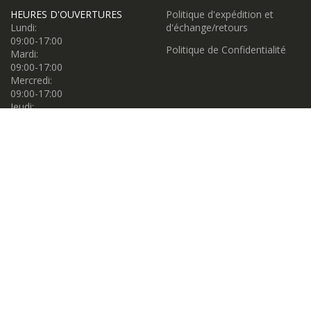
HEURES D'OUVERTURES
Politique d'expédition et
Lundi:
d'échange/retours
09:00-17:00
Politique de Confidentialité
Mardi:
09:00-17:00
Mercredi:
09:00-17:00
Jeudi:
09:00-17:00
Vendredi:
09:00-17:00
Samedi:
09:00-17:00
Dimanche:
11:00-16:00
Propulsé par