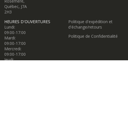
Rosemère,
Québec, J7A
2H3
HEURES D'OUVERTURES
Politique d'expédition et
Lundi:
d'échange/retours
09:00-17:00
Politique de Confidentialité
Mardi:
09:00-17:00
Mercredi:
09:00-17:00
Jeudi:
09:00-17:00
Vendredi:
09:00-17:00
Samedi:
09:00-17:00
Dimanche:
11:00-16:00