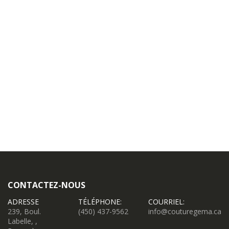
CONTACTEZ-NOUS
ADRESSE
TÉLÉPHONE:
COURRIEL:
239, Boul.
(450) 437-9562
info@couturegema.ca
Labelle, ,