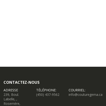
CONTACTEZ-NOUS
ADRESSE
TÉLÉPHONE:
COURRIEL:
239, Boul.
(450) 437-9562
info@couturegema.ca
Labelle, ,
Rosemère,