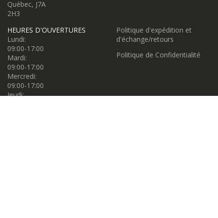
Québec, J7A
2H3
HEURES D'OUVERTURES
Politique d'expédition et
Lundi:
d'échange/retours
09:00-17:00
Politique de Confidentialité
Mardi:
09:00-17:00
Mercredi:
09:00-17:00
Jeudi:
09:00-17:00
Vendredi:
09:00-17:00
Samedi:
09:00-17:00
Dimanche:
11:00-16:00
Propulsé par