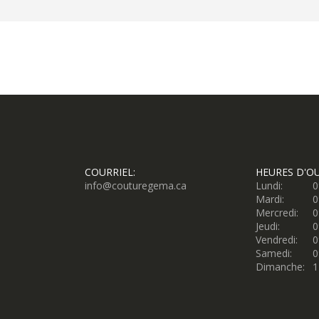
COURRIEL:
HEURES D'O
info@couturegema.ca
Lundi:
0
Mardi:
0
Mercredi:
0
Jeudi:
0
Vendredi:
0
Samedi:
0
Dimanche:
1