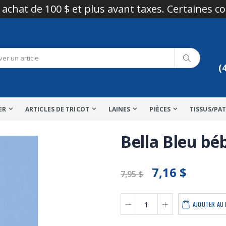
 achat de 100 $ et plus avant taxes. Certaines c
(
ER
ARTICLES DE TRICOT
LAINES
PIÈCES
TISSUS/PA
Bella Bleu bé
7,16 $
7,95 $
AJOUTER AU 