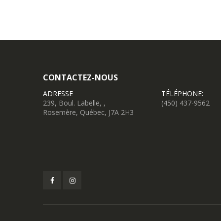
CONTACTEZ-NOUS
ADRESSE
TÉLÉPHONE:
239, Boul. Labelle, ,
(450) 437-9562
Rosemère, Québec, J7A 2H3