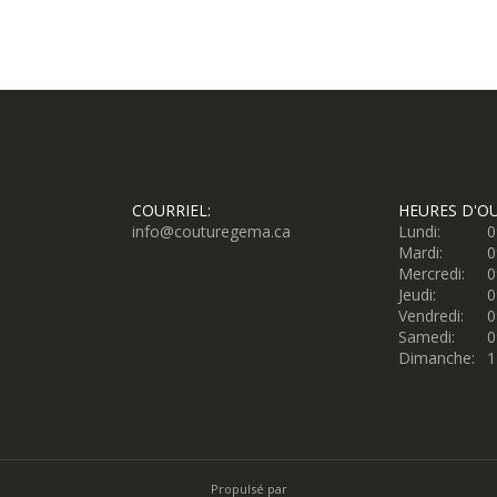
COURRIEL:
HEURES D'O
info@couturegema.ca
Lundi:
0
Mardi:
0
Mercredi:
0
Jeudi:
0
Vendredi:
0
Samedi:
0
Dimanche:
1
Propulsé par