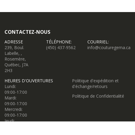
CONTACTEZ-NOUS
ADRESSE
TÉLÉPHONE:
COURRIEL:
239, Boul.
(450) 437-9562
info@couturegema.ca
Labelle, ,
Rosemère,
Québec, J7A
2H3
HEURES D'OUVERTURES
Politique d'expédition et
Lundi:
d'échange/retours
09:00-17:00
Politique de Confidentialité
Mardi:
09:00-17:00
Mercredi:
09:00-17:00
Jeudi:
09:00-17:00
Vendredi: